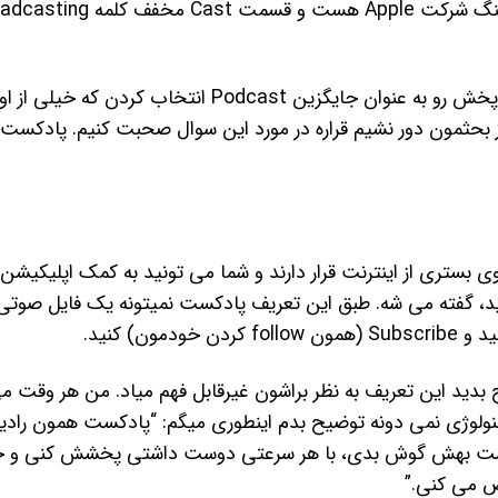
مخفف شده ی کلمه ی iPod است که اسم پخش کننده آهنگ شرکت Apple هست و قسمت st
طبق معمول فرهنگستان زبان و ادبیات فارسی، کلمه ی پادپخش رو به عنوان جایگزین Podcast انتخاب کردن که خیلی
!)از بحثمون دور نشیم قراره در مورد این سوال صحبت کنیم. پادکست
ی که بر روی بستری از اینترنت قرار دارند و شما می تونید به کمک اپلیکیش
چر به اون ها گوش بدید و اون ها رو Subscribe کنید، گفته می شه. طبق این تعریف پادکست نمیتونه یک فایل 
ن) کنید.
ضیح بدید این تعریف به نظر براشون غیرقابل فهم میاد. من هر وقت 
لوژی نمی دونه توضیح بدم اینطوری میگم: “پادکست همون رادیو
واست بهش گوش بدی، با هر سرعتی دوست داشتی پخشش کنی و 
 می کنی.”