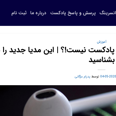
انسرینگ
پرسش و پاسخ پادکست
درباره ما
ثبت نام
آموزش
کست نیست!؟ | این مدیا جدید را ب
بشناسید
2020-05-0
توسط
پدرام مژگانی