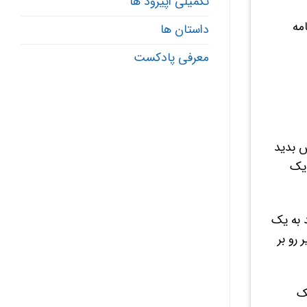
تکمیلی اپیزود ها
دونید که Podcast و یک برنامه
داستان ها
معرفی پادکست
ش بدید
 یک
 به یک
رو بر
یک