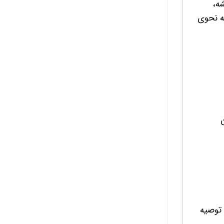
ه،
ه نحوی
 توصیه