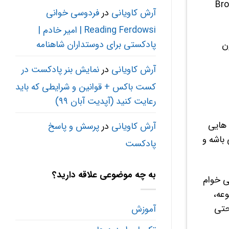
Ca مخفف کلمه Broadcasting
آرش کاویانی
در
فردوسی خوانی
Reading Ferdowsi | امیر خادم |
پادکستی برای دوستداران شاهنامه
 از اون
آرش کاویانی
در
نمایش بنر پادکست در
کست باکس + قوانین و شرایطی که باید
رعایت کنید (آپدیت آبان ۹۹)
ن هایی
آرش کاویانی
در
پرسش و پاسخ
صوتی باشه و
پادکست
به چه موضوعی علاقه دارید؟
می خوام
عه،
حتی
آموزش