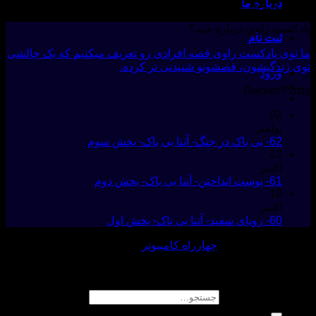
درباره ما
این کاربر هنوز اطلاعاتی به نمایۀ خود نیفزوده است.
پادکست راوی درباره چیه؟
ثبت نام
ما توی پادکست راوی قصه افرادی رو تعریف میکنیم که یک چالشی
توی زندگیشون، قصشونو شنیدنی تر کرده.
ورود
Recent Posts
02
نوامبر
62- بی باک در جنگ- آتنا بی باک- بخش سوم
22
اکتبر
61- پوست انداختن- آتنا بی باک- بخش دوم
19
اکتبر
60- رویای سفید- آتنا بی باک- بخش اول
طراحی و پشتیبانی :
چهارراه کامپیوتر
تمام حقوق مادی و معنوی این وبسایت متعلق به پادکست راوی
است
جستجو برای: