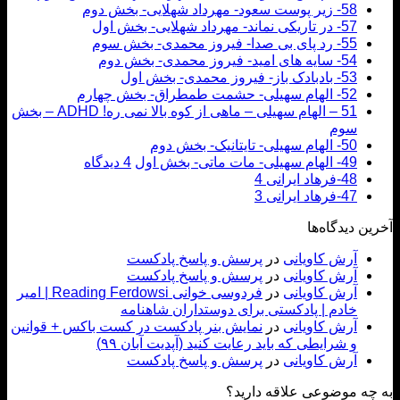
58- زیر پوست سعود- مهرداد شهلایی- بخش دوم
57- در تاریکی نماند- مهرداد شهلایی- بخش اول
55- رد پای بی صدا- فیروز محمدی- بخش سوم
54- سایه های امید- فیروز محمدی- بخش دوم
53- بادبادک باز- فیروز محمدی- بخش اول
52- الهام سهیلی- حشمت طمطراق- بخش چهارم
51 – الهام سهیلی – ماهی از کوه بالا نمی ره! ADHD – بخش
سوم
50- الهام سهیلی- تایتانیک- بخش دوم
49- الهام سهیلی- مات ماتی- بخش اول
4 دیدگاه
48-فرهاد ایرانی 4
47-فرهاد ایرانی 3
ن دیدگاه‌ها
آرش کاویانی
در
پرسش و پاسخ پادکست
آرش کاویانی
در
پرسش و پاسخ پادکست
آرش کاویانی
در
فردوسی خوانی Reading Ferdowsi | امیر
خادم | پادکستی برای دوستداران شاهنامه
آرش کاویانی
در
نمایش بنر پادکست در کست باکس + قوانین
و شرایطی که باید رعایت کنید (آپدیت آبان ۹۹)
آرش کاویانی
در
پرسش و پاسخ پادکست
ه موضوعی علاقه دارید؟