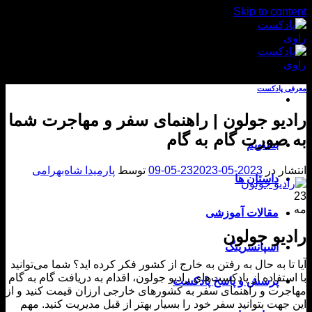
Skip to con
 پادکست
یو جولون | راهنمای سفر و مهاجرت شما
صورت گام به گام
بشنویم
ار در
2023-05-23
2023-05-09
توسط
پارمیدا شاه‌بهرامی
داستان ها
مقالات آموزشی
یو جولون
اسپانسرینگ
تا به حال به رفتن به خارج از کشور فکر کرده اید؟ شما می‌توانید
ستفاده از پادکست‌های رادیو جولون، اقدام به دریافت گام به گام
پرسش و پاسخ پادکست
رت و راهنمای سفر به کشورهای خارجی ارزان قیمت کنید و از
جهت بتوانید سفر خود را بسیار بهتر از قبل مدیریت کنید. مهم