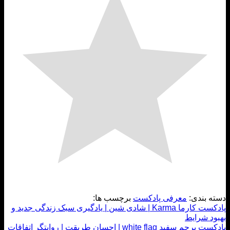
 بندی:
معرفی پادکست
برچسب ها:
پادکست کارما Karma | شادی شین | یادگیری سبک زندگی جدید و
د شرایط
پادکست پرچم سفید white flag | احسان طریقت | روایتگر اتفاقات