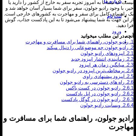
درباره ما
 که شما تا به امروز تجربه سفر به خارج از کشور را دارید یا
 با وجود رادیو جولون، سفر برای شما بسیار آسان خواهد شد و
اهنمای کامل برای سفر و مهاجرت به کشورهای خارجی است.
ثبت نام
ین جهت به شما پیشنهاد می‌شود تا به این پادکست جذاب، گوش
دهید.
ورود
 در این مطلب میخوانید
ادیو جولون، راهنمای شما برای مسافرت و مهاجرت
ادیو جولون چه موضوعاتی را دنبال میکند
اپیزودهای رادیو جولون
زمانبندی انتشار اپیزود جدید
میانگین زمان هر اپیزود
پرمخاطب‌ترین اپیزود در رادیو جولون
اپیزود پیشنهادی راوی
راه های دسترسی به رادیو جولون
2
رادیو جولون در کست باکس
2
رادیو جولون در اپل پادکست
2
رادیو جولون در گوگل پادکست
2
وبسایت رادیو جولون
یو جولون
، راهنمای شما برای مسافرت و
اجرت