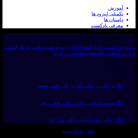
آموزش
تکمیلی اپیزود ها
داستان ها
معرفی پادکست
ست راوی درباره چیه؟
وی پادکست راوی قصه افرادی رو تعریف میکنیم که یک چالشی
زندگیشون، قصشونو شنیدنی تر کرده.
Recent P
02
نوامبر
62- بی باک در جنگ- آتنا بی باک- بخش سوم
22
اکتبر
61- پوست انداختن- آتنا بی باک- بخش دوم
19
اکتبر
60- رویای سفید- آتنا بی باک- بخش اول
ی و پشتیبانی :
چهارراه کامپیوتر
 حقوق مادی و معنوی این وبسایت متعلق به پادکست راوی