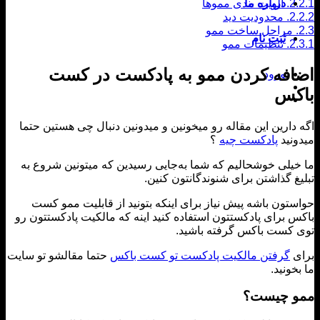
2
الویت بندی مموها
درباره ما
2
محدودیت دید
مراحل ساخت ممو
ثبت نام
2
تنظیمات ممو
افه کردن ممو به پادکست در کست
ورود
کس
دارین این مقاله رو میخونین و میدونین دنبال چی هستین حتما
نید
پادکست چیه
؟
یلی خوشحالیم که شما به‌جایی رسیدین که میتونین شروع به
غ گذاشتن برای شنوندگانتون کنین.
تون باشه پیش نیاز برای اینکه بتونید از قابلیت ممو کست
 برای پادکستتون استفاده کنید اینه که مالکیت پادکستتون رو
کست باکس گرفته باشید.
ی
گرفتن مالکیت پادکست تو کست باکس
حتما مقالشو تو سایت
خونید.
 چیست؟