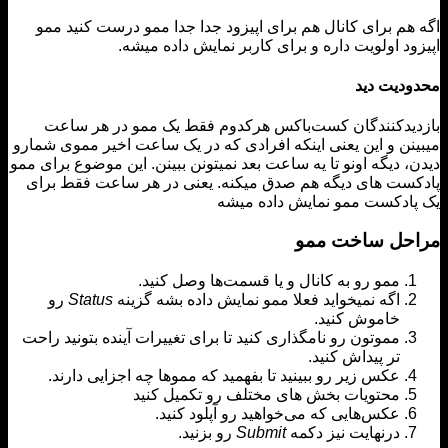
هم برای کانال هم برای اپیزود جدا جدا ممو درست کنید ممو
ود اولویت داره و برای کاربر نمایش داده میشه.
دیت دید
یدکنندگان کست‌باکس هرکدوم فقط یک ممو در هر ساعت
نن و این یعنی اینکه افرادی که در یک ساعت اخیر مموی شمارو
، دیگه اونو تا یه ساعت بعد نمیتونن ببینن. این موضوع برای ممو
ست های دیگه هم صدق میکنه. یعنی در هر ساعت فقط برای
ادکست ممو نمایش داده میشه
حل ساخت ممو
ممو رو به کانال و یا قسمت‌ها وصل کنید.
اگه نمیخواید فعلا ممو نمایش داده بشه گزینه
Status
رو
خاموش کنید.
مموتون رو نامگذاری کنید تا برای تغییرات آینده بتونید راحت
تر پیداش کنید.
عکس زیر رو ببینید تا بفهمید که مموها چه اجزایی دارند.
محتویات بخش های مختلف رو تکمیل کنید
عکس‌هایی که می‌خواهید رو آپلود کنید.
درنهایت نیز دکمه
Submit
رو بزنید.