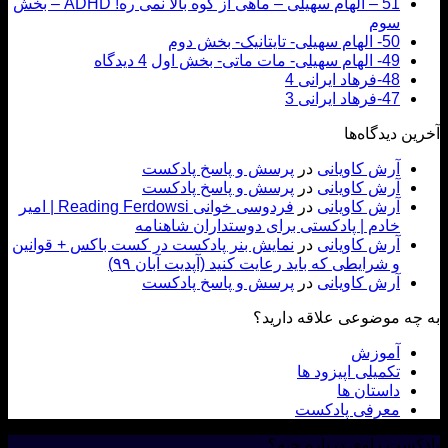
51 – الهام سهیلی – ماهی از کوه بالا نمی ره! ADHD – بخش
سوم
50- الهام سهیلی- تایتانیک- بخش دوم
49- الهام سهیلی- مات ماتی- بخش اول
4 دیدگاه
48-فرهاد ایرانی 4
47-فرهاد ایرانی 3
ن دیدگاه‌ها
آرش کاویانی
در
پرسش و پاسخ پادکست
آرش کاویانی
در
پرسش و پاسخ پادکست
آرش کاویانی
در
فردوسی خوانی Reading Ferdowsi | امیر
خادم | پادکستی برای دوستداران شاهنامه
آرش کاویانی
در
نمایش بنر پادکست در کست باکس + قوانین
و شرایطی که باید رعایت کنید (آپدیت آبان ۹۹)
آرش کاویانی
در
پرسش و پاسخ پادکست
ه موضوعی علاقه دارید؟
آموزش
تکمیلی اپیزود ها
داستان ها
معرفی پادکست
ست راوی درباره چیه؟