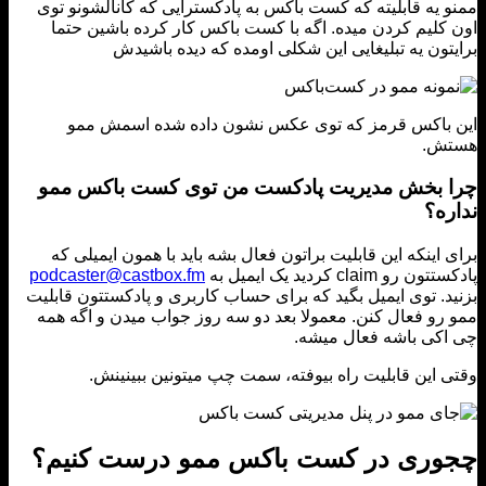
 یه قابلیته که کست باکس به پادکسترایی که کانالشونو توی
کلیم کردن میده. اگه با کست باکس کار کرده باشین حتما
تون یه تبلیغایی این شکلی اومده که دیده باشیدش
 باکس قرمز که توی عکس نشون داده شده اسمش ممو
ش.
 بخش مدیریت پادکست من توی کست باکس ممو
ره؟
 اینکه این قابلیت براتون فعال بشه باید با همون ایمیلی که
رو claim کردید یک ایمیل به
podcaster@castbox.fm
د. توی ایمیل بگید که برای حساب کاربری و پادکستتون قابلیت
رو فعال کنن. معمولا بعد دو سه روز جواب میدن و اگه همه
کی باشه فعال میشه.
 این قابلیت راه بیوفته، سمت چپ میتونین ببینینش.
وری در کست باکس ممو درست کنیم؟