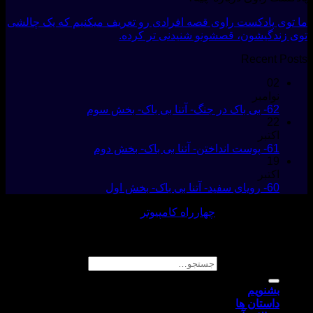
وی پادکست راوی قصه افرادی رو تعریف میکنیم که یک چالشی
زندگیشون، قصشونو شنیدنی تر کرده.
Recent P
02
نوامبر
62- بی باک در جنگ- آتنا بی باک- بخش سوم
22
اکتبر
61- پوست انداختن- آتنا بی باک- بخش دوم
19
اکتبر
60- رویای سفید- آتنا بی باک- بخش اول
ی و پشتیبانی :
چهارراه کامپیوتر
 حقوق مادی و معنوی این وبسایت متعلق به پادکست راوی
جستجو برای:
بشنویم
داستان ها