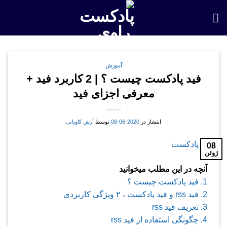
Skip
to
content
آموزش
فید پادکست چیست ؟ | 2 کاربرد فید +
معرفی اجزای فید
انتشار در
2020-06-08
توسط
آرش کاویانی
08
ژوئن
آنچه در این مطلب میخوانید
1.
فید پادکست چیست ؟
2.
فید rss و فید پادکست ، ۲ ویژگی کاربردی
3.
تعریف فید rss
4.
چگونگی استفاده از فید rss