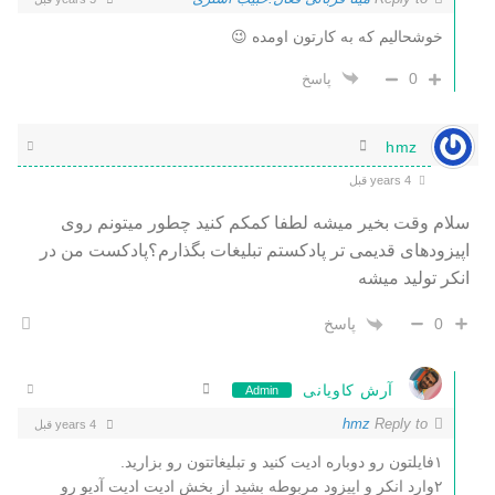
خوشحالیم که به کارتون اومده 😉
0
پاسخ
hmz
4 years قبل
سلام وقت بخیر میشه لطفا کمکم کنید چطور میتونم روی
اپیزودهای قدیمی تر پادکستم تبلیغات بگذارم؟پادکست من در
انکر تولید میشه
پاسخ
0
آرش کاویانی
Admin
hmz
Reply to
4 years قبل
۱فایلتون رو دوباره ادیت کنید و تبلیغاتتون رو بزارید.
۲وارد انکر و اپیزود مربوطه بشید از بخش ادیت ادیت آدیو رو