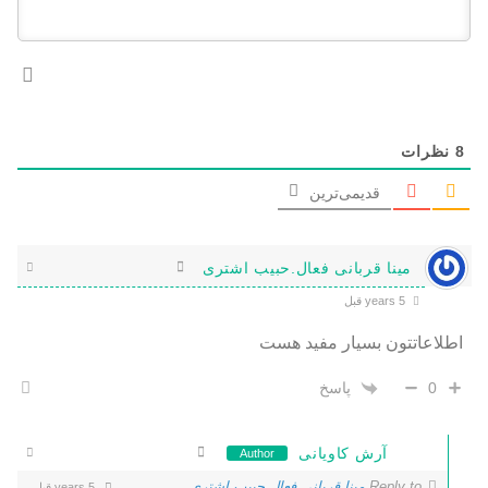
8
نظرات
قدیمی‌ترین
مینا قربانی فعال.حبیب اشتری
5 years قبل
اطلاعاتتون بسیار مفید هست
پاسخ
0
آرش کاویانی
Author
Reply to
مینا قربانی فعال.حبیب اشتری
5 years قبل