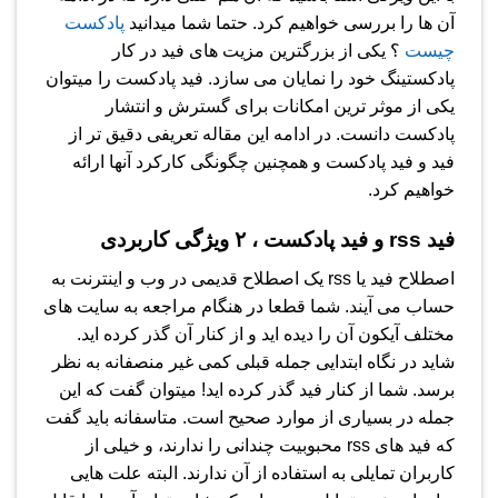
آن ها را بررسی خواهیم کرد. حتما شما میدانید
پادکست
چیست
؟ یکی از بزرگترین مزیت های فید در کار
پادکستینگ خود را نمایان می سازد. فید پادکست را میتوان
یکی از موثر ترین امکانات برای گسترش و انتشار
پادکست دانست. در ادامه این مقاله تعریفی دقیق تر از
فید و فید پادکست و همچنین چگونگی کارکرد آنها ارائه
خواهیم کرد.
فید rss و فید پادکست ، ۲ ویژگی کاربردی
اصطلاح فید یا rss یک اصطلاح قدیمی در وب و اینترنت به
حساب می آیند. شما قطعا در هنگام مراجعه به سایت های
مختلف آیکون آن را دیده اید و از کنار آن گذر کرده اید.
شاید در نگاه ابتدایی جمله قبلی کمی غیر منصفانه به نظر
برسد. شما از کنار فید گذر کرده اید! میتوان گفت که این
جمله در بسیاری از موارد صحیح است. متاسفانه باید گفت
که فید های rss محبوبیت چندانی را ندارند، و خیلی از
کاربران تمایلی به استفاده از آن ندارند. البته علت هایی