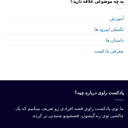
به چه موضوعی علاقه دارید؟
آموزش
تکمیلی اپیزود ها
داستان ها
معرفی پادکست
پادکست راوی درباره چیه؟
ما توی پادکست راوی قصه افرادی رو تعریف میکنیم که یک
چالشی توی زندگیشون، قصشونو شنیدنی تر کرده.