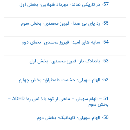
57- در تاریکی نماند- مهرداد شهلایی- بخش اول
55- رد پای بی صدا- فیروز محمدی- بخش سوم
54- سایه های امید- فیروز محمدی- بخش دوم
53- بادبادک باز- فیروز محمدی- بخش اول
52- الهام سهیلی- حشمت طمطراق- بخش چهارم
51 – الهام سهیلی – ماهی از کوه بالا نمی ره! ADHD –
بخش سوم
50- الهام سهیلی- تایتانیک- بخش دوم