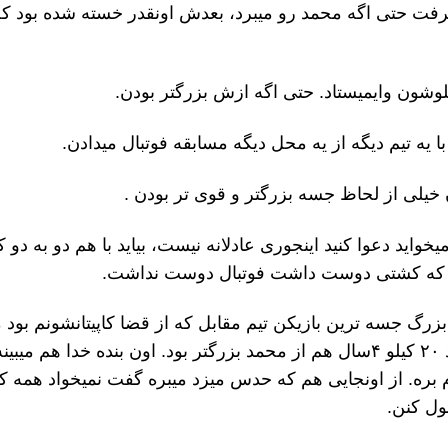
گرفت حتی اگه محمد رو میبرد، بعدش اونقدر خسته شده بود ک
شون وایمیستاد. حتی اگه ازش بزرگتر بودن.
یه تیم دیگه از یه محل دیگه مسابقه فوتبال میدادن.
خیلی از لحاظ جسه بزرگتر و قوی تر بودن .
میخواید دعوا کنید اینجوری عادلانه نیست، بیاید با هم دو به دو
دری که کشتی دوست داشت فوتبال دوست نداشت.
رگ جسه ترین بازیکن تیم مقابل که از قضا کاپیتانشونم بود می
منو تو با هم بگیریم. حریفش تقریبا ۵۰ کیلو بود و محمد ۲۰ کیلو ۴سال هم از محمد بزرگتر بود. اون بنده خدا هم 
رم بره. از اونجایی هم که حدس میزد میبره گفت نمیخواد همه 
ول کنن.