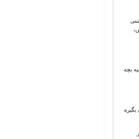
شتی
ن،
یه بچه
بگیره
.