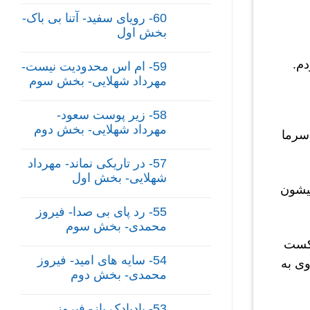
60- رویای سفید- آتنا بی باک-
بخش اول
م.
59- ام اس محدودیت نیست-
مهرداد شهلایی- بخش سوم
58- زیر پوست سعود-
مهرداد شهلایی- بخش دوم
اما من سرما
57- در تاریکی نماند- مهرداد
شهلایی- بخش اول
یشون
55- رد پای بی صدا- فیروز
محمدی- بخش سوم
ادکست
54- سایه های امید- فیروز
وی به
محمدی- بخش دوم
53- بادبادک باز- فیروز