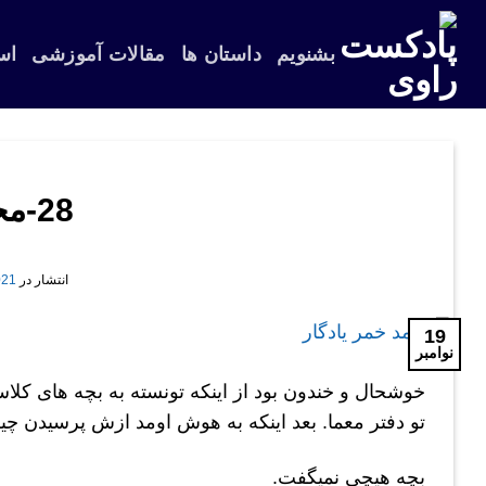
Skip
to
بشنویم
داستان ها
مقالات آموزشی
اس
content
28-محمد خمر یادگار
انتشار در
-11-19
19
نوامبر
خوشحال و خندون بود از اینکه تونسته به بچه های کل
تو دفتر معما. بعد اینکه به هوش اومد ازش پرسیدن
بچه هیچی نمیگفت.