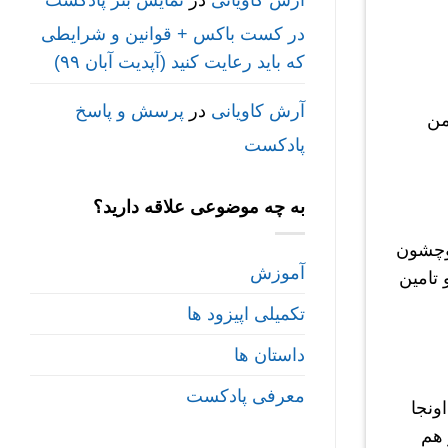
آرش کاویانی
در
نمایش بنر پادکست
در کست باکس + قوانین و شرایطی
که باید رعایت کنید (آپدیت آبان ۹۹)
آرش کاویانی
در
پرسش و پاسخ
بزرگتر از خودش و یه برادر کوچیک تر از خودشه که ۱۴ بهمن
پادکست
به چه موضوعی علاقه دارید؟
کوچشون
آموزش
تامین
تکمیلی اپیزود ها
داستان ها
معرفی پادکست
ونجا
 هم