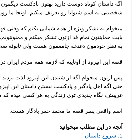
اگه داستان کوتاه دوست دارید بهتون پادکست دیگمون
شخصیتی به اسم شیوانا رو تعریف میکنم. اونجا ما روزان
میخوام یه تشکر ویژه از همه شمایی بکنم که وقتی فهمی
بابت حمایتتون تمام قد ازتون تشکر میکنم و ممنونتونم. 
به نظر خودمون دغدغه جامعمون هست ولی تابوئه صحبت
قصه این اپیزود از اوناییه که لازمه همه مردم ایران د
پس ازتون میخوام اگه از شنیدن این اپیزود لذت بردید ح
حتی اگه اهل پادگیر و پادکست نیستن داستان این اپی
غریبش، نگاه جدیدی توی زندگی به هر کسی میده که میتو
اسم واقعی پسر قصه ما محمد خمر یادگار هست.
آنچه در این مطلب میخوانید
1.
شروع داستان