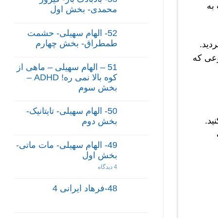
به
محمدی- بخش اول
52- الهام سهیلی- حشمت
طمطراق- بخش چهارم
دید.
وعی که
51 – الهام سهیلی – ماهی از
کوه بالا نمی ره! ADHD –
بخش سوم
50- الهام سهیلی- تایتانیک-
ید.
بخش دوم
49- الهام سهیلی- مات ماتی-
بخش اول
4 دیدگاه
48-فرهاد ایرانی 4