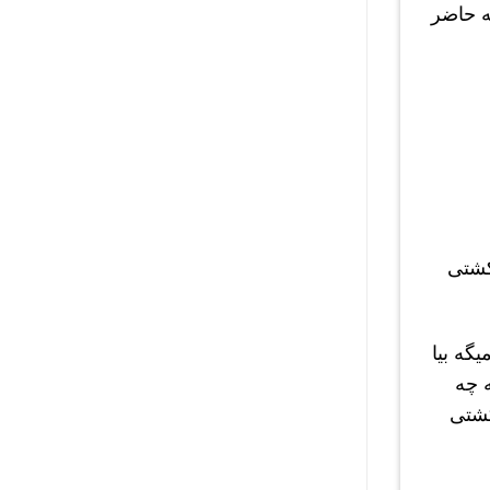
ه حاضر
 کشتی
گه بیا
میبینه چه
کشتی