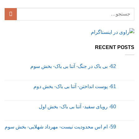
RECENT POSTS
62- بی باک در جنگ- آتنا بی باک- بخش سوم
61- پوست انداختن- آتنا بی باک- بخش دوم
60- رویای سفید- آتنا بی باک- بخش اول
59- ام اس محدودیت نیست- مهرداد شهلایی- بخش سوم