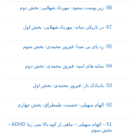
58- زیر پوست سعود- مهرداد شهلایی- بخش دوم
57- در تاریکی نماند- مهرداد شهلایی- بخش اول
55- رد پای بی صدا- فیروز محمدی- بخش سوم
54- سایه های امید- فیروز محمدی- بخش دوم
53- بادبادک باز- فیروز محمدی- بخش اول
52- الهام سهیلی- حشمت طمطراق- بخش چهارم
51 – الهام سهیلی – ماهی از کوه بالا نمی ره! ADHD –
بخش سوم