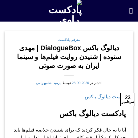
Skip
to
content
معرفی پادکست
دیالوگ باکس Dialogue​Box | مهدی
ستوده | شنیدن روایت فیلم‌ها و سینما
ایران به صورت صوتی
انتشار در
2020-09-23
توسط
پارمیدا شاه‌بهرامی
23
سپتامبر
پادکست دیالوگ باکس
آیا تا به حال فکر کردید که برای شنیدن خلاصه فیلم‌ها باید
چه کار کرد؟ آیا وقت کافی برای تماشا فیلم ندارید اما