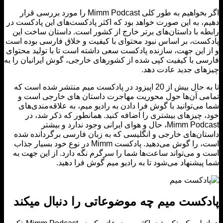
اگر بخواهیم به طور کلی Mimm Podcast را مورد بررسی قرار
، به این صورت خواهد بود که اکثر پادکست‌های این پادکست در
ه با داستان‌های برتر خارج از کشور است. داستان ساخت این
ست، بر اساس نبود محتوای با کیفیت و خلاق فارسی بوده است
 این جهت، سازنده پادکست سعی داشته است تا با تولید محتوای
ی با کیفیت کپی شده از کشورهای خارجی، گوش ایرانیان را به
ای جدید عادت دهد.
تا به حال بیش از 20 اپیزود در پادکست میم منتشر شده است که
ی آن‌ها حول محوریت مهاجرت داستان های خارجی است و
می‌توانید با گوش فرا دادن به رادیو میم، به علاقه‌مندی‌های
 چیزهای بیشتری را اضافه کنید. همانطور که ذکر شد، در
Mimm Podcast، حال و هوای ایرانی وجود ندارد و بیشتر
ان‌های خارجی و انگلیسی که به زبان فارسی برگردانده شده
است، را گوش می‌دهید. پادکست Mimm در نوع خود بسیار جذاب
و می‌تواند ساعت‌ها شما را سرگرم نگه دارد. از این جهت به
پیشنهاد می‌شود تا به رادیو میم گوش فرا دهید.
کست میم چه موضوعاتی را دنبال میکند