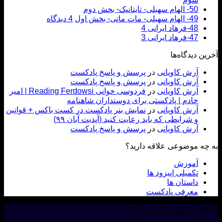
50- الهام سهیلی- تایتانیک- بخش دوم
49- الهام سهیلی- مات ماتی- بخش اول
4 دیدگاه
48-فرهاد ایرانی 4
47-فرهاد ایرانی 3
ن دیدگاه‌ها
آرش کاویانی
در
پرسش و پاسخ پادکست
آرش کاویانی
در
پرسش و پاسخ پادکست
آرش کاویانی
در
فردوسی خوانی Reading Ferdowsi | امیر
خادم | پادکستی برای دوستداران شاهنامه
آرش کاویانی
در
نمایش بنر پادکست در کست باکس + قوانین
و شرایطی که باید رعایت کنید (آپدیت آبان ۹۹)
آرش کاویانی
در
پرسش و پاسخ پادکست
ه موضوعی علاقه دارید؟
آموزش
تکمیلی اپیزود ها
داستان ها
معرفی پادکست
ست راوی درباره چیه؟