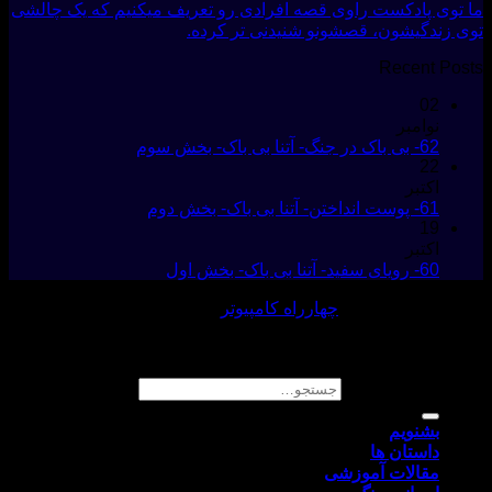
وی پادکست راوی قصه افرادی رو تعریف میکنیم که یک چالشی
زندگیشون، قصشونو شنیدنی تر کرده.
Recent P
02
نوامبر
62- بی باک در جنگ- آتنا بی باک- بخش سوم
22
اکتبر
61- پوست انداختن- آتنا بی باک- بخش دوم
19
اکتبر
60- رویای سفید- آتنا بی باک- بخش اول
ی و پشتیبانی :
چهارراه کامپیوتر
 حقوق مادی و معنوی این وبسایت متعلق به پادکست راوی
جستجو برای:
بشنویم
داستان ها
مقالات آموزشی