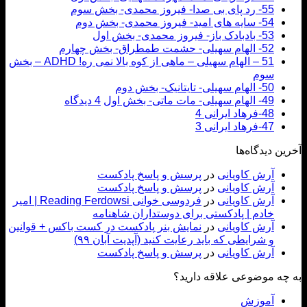
55- رد پای بی صدا- فیروز محمدی- بخش سوم
54- سایه های امید- فیروز محمدی- بخش دوم
53- بادبادک باز- فیروز محمدی- بخش اول
52- الهام سهیلی- حشمت طمطراق- بخش چهارم
51 – الهام سهیلی – ماهی از کوه بالا نمی ره! ADHD – بخش
سوم
50- الهام سهیلی- تایتانیک- بخش دوم
49- الهام سهیلی- مات ماتی- بخش اول
4 دیدگاه
48-فرهاد ایرانی 4
47-فرهاد ایرانی 3
ن دیدگاه‌ها
آرش کاویانی
در
پرسش و پاسخ پادکست
آرش کاویانی
در
پرسش و پاسخ پادکست
آرش کاویانی
در
فردوسی خوانی Reading Ferdowsi | امیر
خادم | پادکستی برای دوستداران شاهنامه
آرش کاویانی
در
نمایش بنر پادکست در کست باکس + قوانین
و شرایطی که باید رعایت کنید (آپدیت آبان ۹۹)
آرش کاویانی
در
پرسش و پاسخ پادکست
ه موضوعی علاقه دارید؟
آموزش