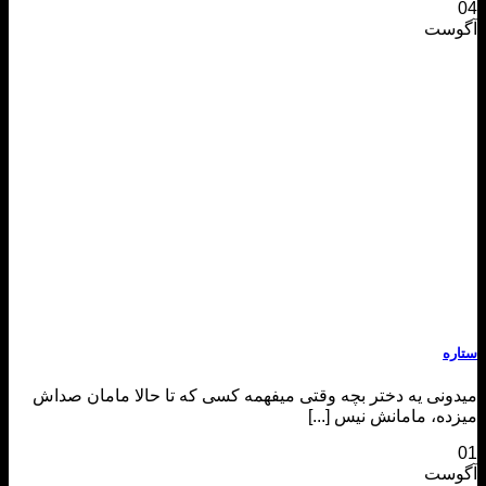
04
آگوست
ستاره
میدونی یه دختر بچه وقتی میفهمه کسی که تا حالا مامان صداش
میزده، مامانش نیس [...]
01
آگوست