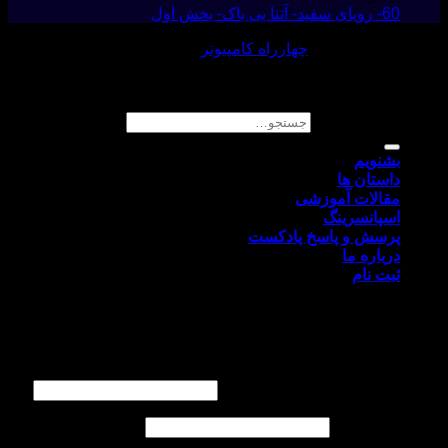
60- رویای سفید- آتنا بی باک- بخش اول
طراحی و پشتیبانی :
چهارراه کامپیوتر
تمام حقوق مادی و معنوی این وبسایت متعلق به پادکست راوی
است
جستجو برای:
بشنویم
داستان ها
مقالات آموزشی
اسپانسرینگ
پرسش و پاسخ پادکست
درباره ما
ثبت نام
ورود
نام کاربری یا آدرس ایمیل
*
الزامی
گذرواژه
*
الزامی