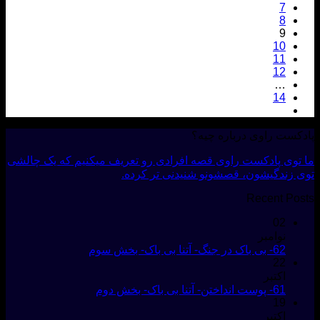
7
8
9
10
11
12
…
14
پادکست راوی درباره چیه؟
ما توی پادکست راوی قصه افرادی رو تعریف میکنیم که یک چالشی
توی زندگیشون، قصشونو شنیدنی تر کرده.
Recent Posts
02
نوامبر
62- بی باک در جنگ- آتنا بی باک- بخش سوم
22
اکتبر
61- پوست انداختن- آتنا بی باک- بخش دوم
19
اکتبر