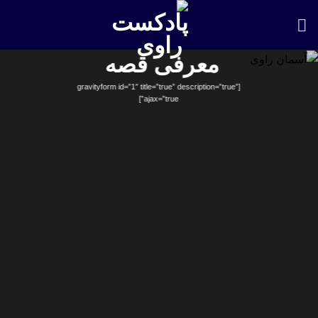
Skip
to
content
معرفی قصه
[gravityform id=”1″ title=”true” description=”true”
ajax=”true”]